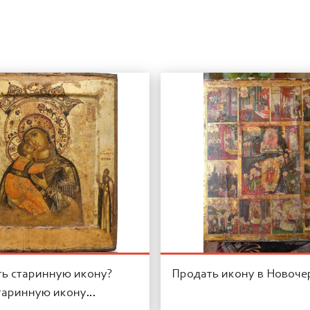
ть старинную икону?
Продать икону в Новоче
таринную икону…